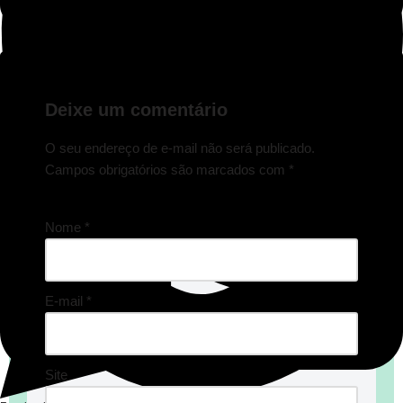
Deixe um comentário
O seu endereço de e-mail não será publicado.
Campos obrigatórios são marcados com
*
Nome
*
E-mail
*
Site