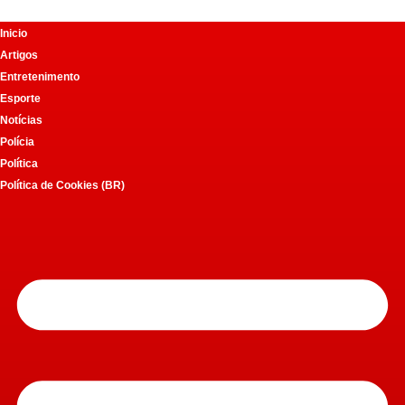
Inicio
Pular
Artigos
para
Entretenimento
o
Esporte
conteúdo
Notícias
Polícia
Política
Política de Cookies (BR)