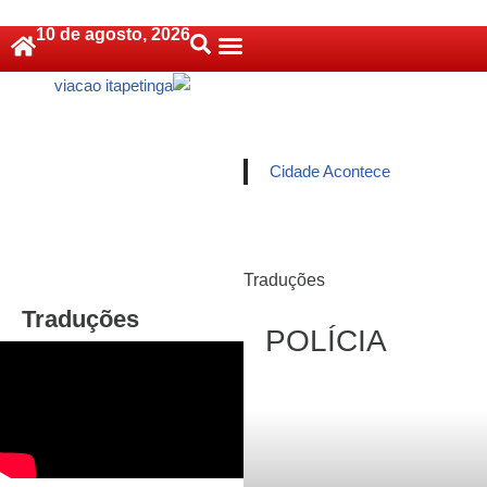
10 de agosto, 2026
Pular
Política De Cookies (BR)
para
o
conteúdo
Cidade Acontece
Traduções
Traduções
POLÍCIA