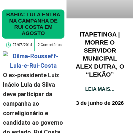
BAHIA: LULA ENTRA
NA CAMPANHA DE
RUI COSTA EM
AGOSTO
ITAPETINGA |
MORRE O
27/07/2014
2 Comentários
SERVIDOR
MUNICIPAL
ALEX DUTRA, O
“LEKÃO”
O ex-presidente Luiz
Inácio Lula da Silva
LEIA MAIS...
deve participar da
3 de junho de 2026
campanha ao
correligionário e
candidato ao governo
do estado, Rui Costa