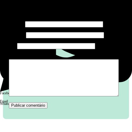
O seu endereço de e-mail não será publicado.
Campos
obrigatórios são marcados com
*
Nome
*
E-mail
*
Site
Comentário
*
Facebook
Email
WhatsApp