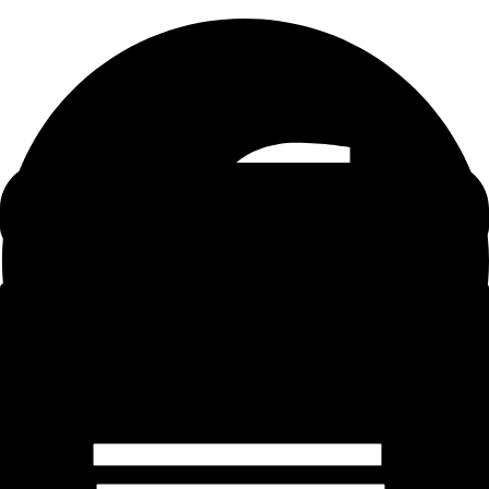
Deixe um comentário
O seu endereço de e-mail não será publicado.
Campos
obrigatórios são marcados com
*
Nome
*