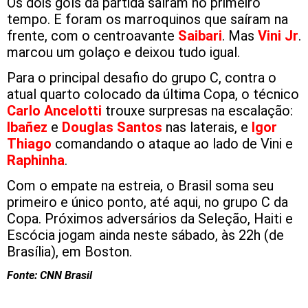
Os dois gols da partida saíram no primeiro
tempo. E foram os marroquinos que saíram na
frente, com o centroavante
Saibari
. Mas
Vini Jr
.
marcou um golaço e deixou tudo igual.
Para o principal desafio do grupo C, contra o
atual quarto colocado da última Copa, o técnico
Carlo Ancelotti
trouxe surpresas na escalação:
Ibañez
e
Douglas Santos
nas laterais, e
Igor
Thiago
comandando o ataque ao lado de Vini e
Raphinha
.
Com o empate na estreia, o Brasil soma seu
primeiro e único ponto, até aqui, no grupo C da
Copa. Próximos adversários da Seleção, Haiti e
Escócia jogam ainda neste sábado, às 22h (de
Brasília), em Boston.
Fonte: CNN Brasil