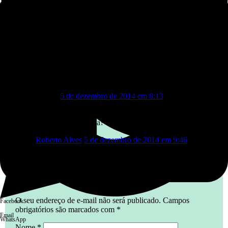
2 comentários em “CAATIBA:
CONTAS DO PREFEITO JÚNIOR
MENDES FORAM APROVADAS
COM RESSALVAS”
o povo
5 de dezembro de 2014 em 8:13
e a do prefeito de itapetinga? não vai publicar não?
cadê a transparência?
Roberto Alves
5 de dezembro de 2014 em 9:46
foi publicado…
Deixe um comentário
O seu endereço de e-mail não será publicado.
Campos
Facebook
obrigatórios são marcados com
*
Email
WhatsApp
Nome
*