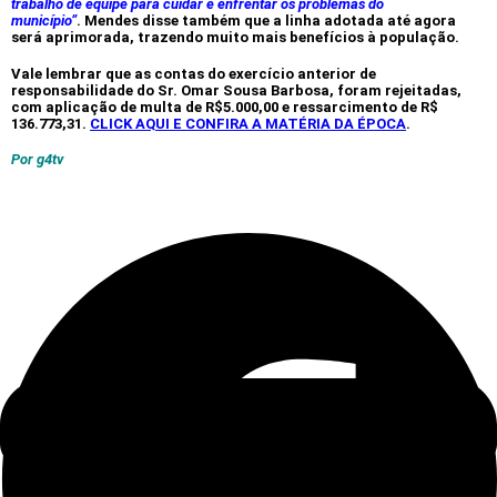
trabalho de equipe para cuidar e enfrentar os problemas do
município”
. Mendes disse também que a linha adotada até agora
será aprimorada, trazendo muito mais benefícios à população.
Vale lembrar que as contas do exercício anterior de
responsabilidade do Sr.
Omar Sousa Barbosa
, foram rejeitadas,
com aplicação de multa de R$5.000,00 e ressarcimento de R$
136.773,31.
CLICK AQUI E CONFIRA A MATÉRIA DA ÉPOCA
.
Por g4tv