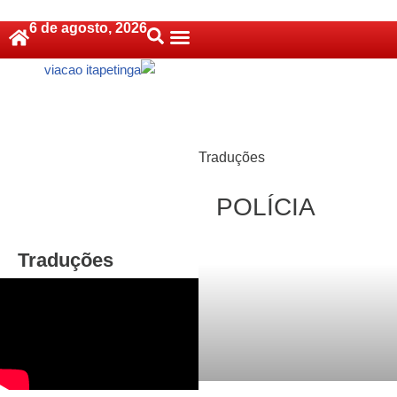
6 de agosto, 2026
Pular
Política De Cookies (BR)
para
o
conteúdo
Traduções
POLÍCIA
Traduções