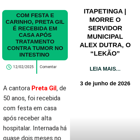
ITAPETINGA |
COM FESTA E
MORRE O
CARINHO, PRETA GIL
SERVIDOR
É RECEBIDA EM
CASA APÓS
MUNICIPAL
TRATAMENTO
ALEX DUTRA, O
CONTRA TUMOR NO
“LEKÃO”
INTESTINO
12/02/2025
Comentar
LEIA MAIS...
3 de junho de 2026
A cantora
Preta Gil
, de
50 anos, foi recebida
com festa em casa
após receber alta
hospitalar. Internada há
quase dois meses no