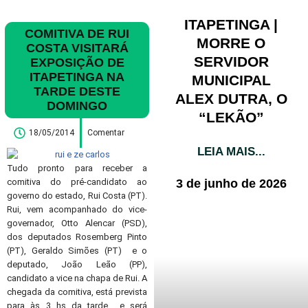
ITAPETINGA |
COMITIVA DE RUI
MORRE O
COSTA VISITARÁ
SERVIDOR
EXPOSIÇÃO DE
ITAPETINGA NA
MUNICIPAL
TARDE DESTE
ALEX DUTRA, O
DOMINGO
“LEKÃO”
18/05/2014
Comentar
LEIA MAIS...
Tudo pronto para receber a
3 de junho de 2026
comitiva do pré-candidato ao
governo do estado, Rui Costa (PT).
Rui, vem acompanhado do vice-
governador, Otto Alencar (PSD),
dos deputados Rosemberg Pinto
(PT), Geraldo Simões (PT) e o
deputado, João Leão (PP),
candidato a vice na chapa de Rui. A
chegada da comitiva, está prevista
para às 3 hs da tarde e será