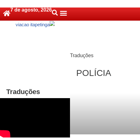
7 de agosto, 2026
Pular
Política De Cookies (BR)
para
o
conteúdo
Traduções
POLÍCIA
Traduções