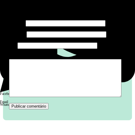
O seu endereço de e-mail não será publicado.
Campos
obrigatórios são marcados com
*
Nome
*
E-mail
*
Site
Comentário
*
Facebook
Email
WhatsApp