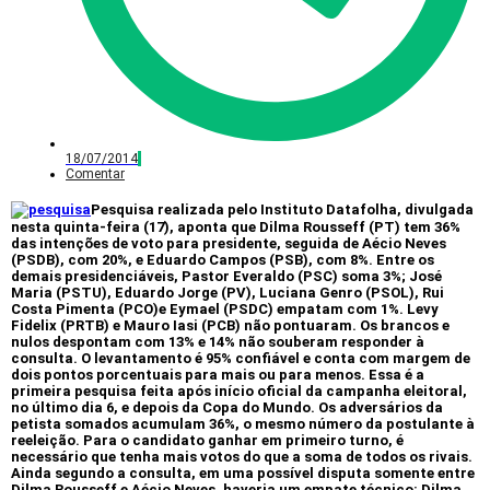
18/07/2014
Comentar
Pesquisa realizada pelo Instituto Datafolha, divulgada
nesta quinta-feira (17), aponta que Dilma Rousseff (PT) tem 36%
das intenções de voto para presidente, seguida de Aécio Neves
(PSDB), com 20%, e Eduardo Campos (PSB), com 8%. Entre os
demais presidenciáveis, Pastor Everaldo (PSC) soma 3%; José
Maria (PSTU), Eduardo Jorge (PV), Luciana Genro (PSOL), Rui
Costa Pimenta (PCO)e Eymael (PSDC) empatam com 1%. Levy
Fidelix (PRTB) e Mauro Iasi (PCB) não pontuaram. Os brancos e
nulos despontam com 13% e 14% não souberam responder à
consulta. O levantamento é 95% confiável e conta com margem de
dois pontos porcentuais para mais ou para menos. Essa é a
primeira pesquisa feita após início oficial da campanha eleitoral,
no último dia 6, e depois da Copa do Mundo. Os adversários da
petista somados acumulam 36%, o mesmo número da postulante à
reeleição. Para o candidato ganhar em primeiro turno, é
necessário que tenha mais votos do que a soma de todos os rivais.
Ainda segundo a consulta, em uma possível disputa somente entre
Dilma Rousseff e Aécio Neves, haveria um empate técnico: Dilma