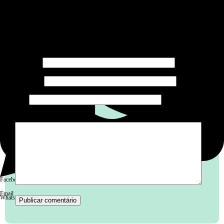
Deixe um comentário
O seu endereço de e-mail não será publicado.
Campos
obrigatórios são marcados com
*
Nome
*
E-mail
*
Site
Comentário
*
Facebook
Email
WhatsApp