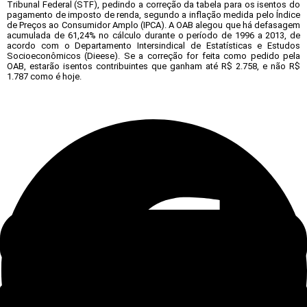
Tribunal Federal (STF), pedindo a correção da tabela para os isentos do
pagamento de imposto de renda, segundo a inflação medida pelo Índice
de Preços ao Consumidor Amplo (IPCA). A OAB alegou que há defasagem
acumulada de 61,24% no cálculo durante o período de 1996 a 2013, de
acordo com o Departamento Intersindical de Estatísticas e Estudos
Socioeconômicos (Dieese). Se a correção for feita como pedido pela
OAB, estarão isentos contribuintes que ganham até R$ 2.758, e não R$
1.787 como é hoje.