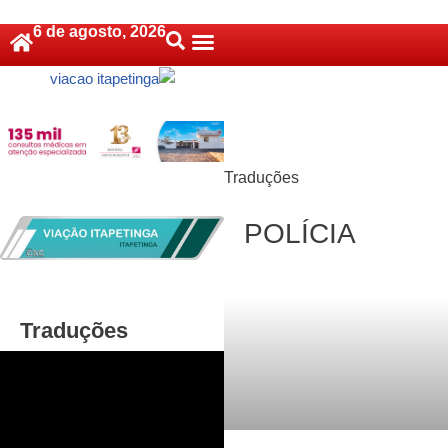
6 de agosto, 2026
Pular
Política De Cookies (BR)
para
o
conteúdo
Traduções
POLÍCIA
Traduções