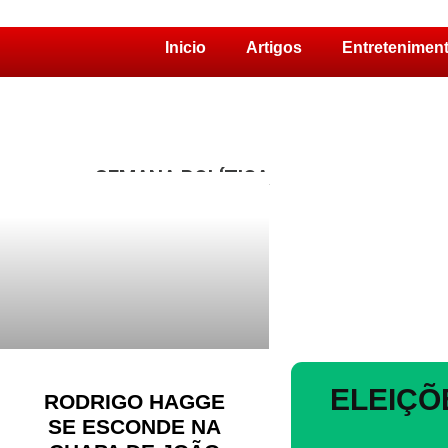
Inicio
Artigos
Entretenimen
Pular
para
o
conteúdo
SEMANA POLÍTICA
ELEIÇÕ
RODRIGO HAGGE
SE ESCONDE NA