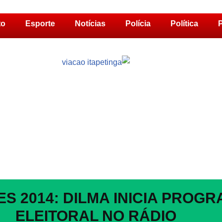
to
Esporte
Notícias
Polícia
Política
P
ES 2014: DILMA INICIA PROG
ELEITORAL NO RÁDIO