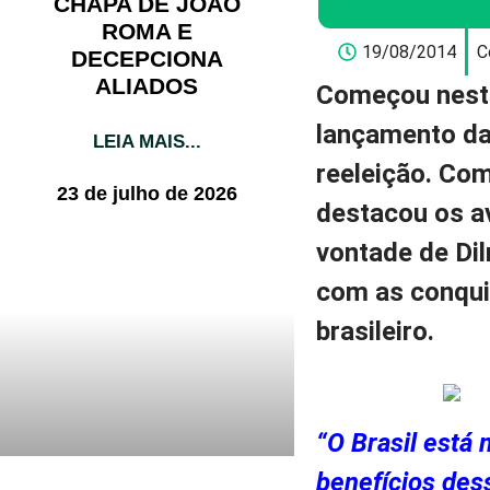
CHAPA DE JOÃO
ROMA E
19/08/2014
C
DECEPCIONA
ALIADOS
Começou nesta
lançamento da
LEIA MAIS...
reeleição. Com
23 de julho de 2026
destacou os a
vontade de Di
com as conqui
brasileiro.
“
O Brasil está
benefícios des