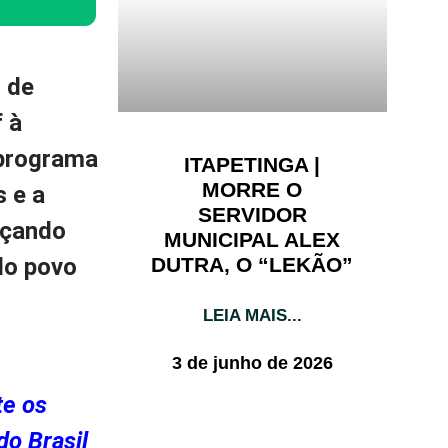
 de
 à
 programa
ITAPETINGA |
MORRE O
 e a
SERVIDOR
nçando
MUNICIPAL ALEX
DUTRA, O “LEKÃO”
do povo
LEIA MAIS...
3 de junho de 2026
te os
do Brasil