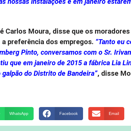
s nossas instalações e em janeiro estare
sé Carlos Moura, disse que os moradores
o a preferência dos empregos.
“Tanto eu 
berg Pinto, conversamos com o Sr. Iriva
tiu que em janeiro de 2015 a fábrica Lia Li
 galpão do Distrito de Bandeira”
, disse Mo
WhatsApp
Facebook
Email