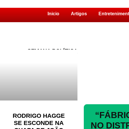
Inicio
Artigos
Entretenimen
Pular
para
o
conteúdo
SEMANA POLÍTICA
“FÁBRI
RODRIGO HAGGE
SE ESCONDE NA
NO DIST