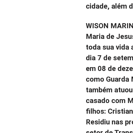
cidade, além d
WISON MARIN
Maria de Jesu
toda sua vida 
dia 7 de sete
em 08 de dezem
como Guarda Mun
também atuou 
casado com Ma
filhos: Cristia
Residiu nas pr
setor de Trans