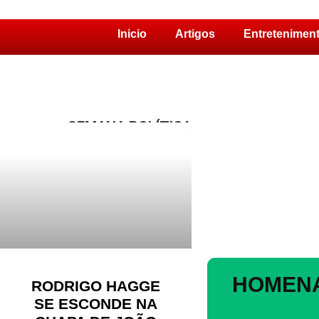
Inicio
Artigos
Entretenimen
Pular
para
o
conteúdo
SEMANA POLÍTICA
HOMENA
RODRIGO HAGGE
SE ESCONDE NA