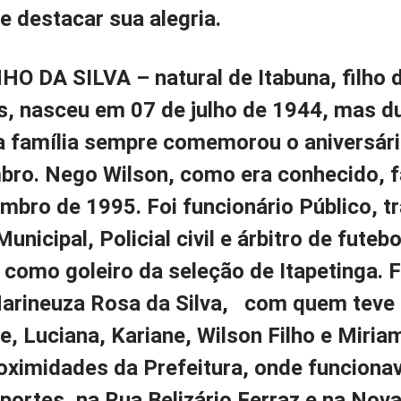
e destacar sua alegria.
HO DA SILVA –
natural de Itabuna, filho 
s, nasceu em 07 de julho de 1944, mas d
a família sempre comemorou o aniversári
mbro. Nego Wilson, como era conhecido, 
bro de 1995. Foi funcionário Público, t
icipal, Policial civil e árbitro de futebo
como goleiro da seleção de Itapetinga. F
rineuza Rosa da Silva, com quem teve 
ne, Luciana, Kariane, Wilson Filho e Miria
oximidades da Prefeitura, onde funciona
portes, na Rua Belizário Ferraz e na Nov