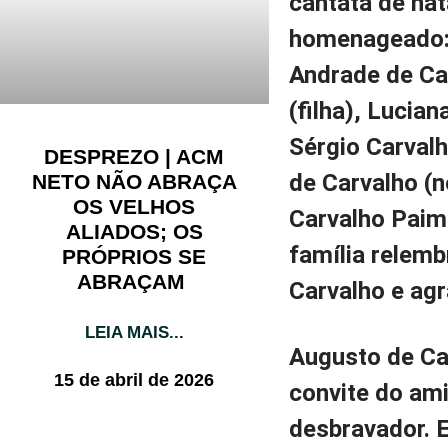
cantata de nat
homenageado: 
Andrade de Car
(filha), Lucia
Sérgio Carvalh
DESPREZO | ACM
de Carvalho (n
NETO NÃO ABRAÇA
OS VELHOS
Carvalho Paim 
ALIADOS; OS
família relem
PRÓPRIOS SE
ABRAÇAM
Carvalho e ag
LEIA MAIS...
Augusto de Ca
15 de abril de 2026
convite do am
desbravador. 