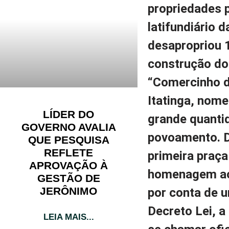
propriedades 
latifundiário 
desapropriou 1
construção do
“Comercinho d
Itatinga, nom
LÍDER DO
grande quantid
GOVERNO AVALIA
povoamento. D
QUE PESQUISA
REFLETE
primeira praç
APROVAÇÃO À
homenagem ao 
GESTÃO DE
JERÔNIMO
por conta de u
Decreto Lei, a
LEIA MAIS...