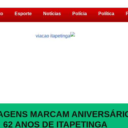
to
Esporte
Notícias
Polícia
Política
P
GENS MARCAM ANIVERSÁRI
62 ANOS DE ITAPETINGA