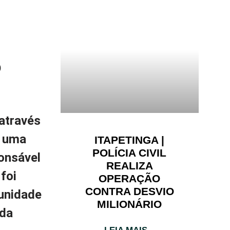
O
 através
u uma
ITAPETINGA |
POLÍCIA CIVIL
onsável
REALIZA
foi
OPERAÇÃO
CONTRA DESVIO
tunidade
MILIONÁRIO
nda