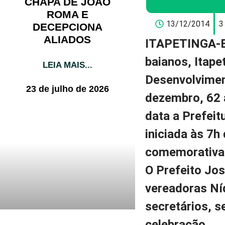
CHAPA DE JOÃO
ROMA E
13/12/2014
3
DECEPCIONA
ALIADOS
ITAPETINGA-
baianos, Itape
LEIA MAIS...
Desenvolvimen
23 de julho de 2026
dezembro, 62 
data a Prefeit
iniciada às 7
comemorativa 
O Prefeito Jo
vereadoras Níd
secretários, s
celebração.