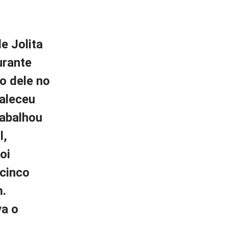
de Jolita
urante
o dele no
faleceu
rabalhou
l,
oi
cinco
m.
va o
a