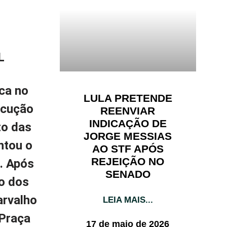
L
ica no
LULA PRETENDE
ecução
REENVIAR
INDICAÇÃO DE
to das
JORGE MESSIAS
ntou o
AO STF APÓS
REJEIÇÃO NO
. Após
SENADO
o dos
arvalho
LEIA MAIS...
 Praça
17 de maio de 2026