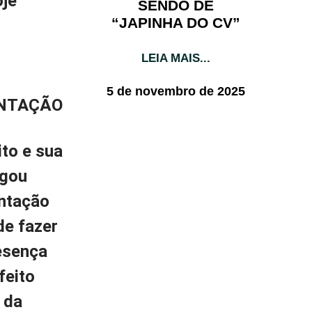
oje
SENDO DE
“JAPINHA DO CV”
LEIA MAIS...
5 de novembro de 2025
ENTAÇÃO
ito e sua
egou
ntação
de fazer
esença
feito
 da