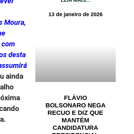
dever
LEIA MAIS...
13 de janeiro de 2026
os Moura,
ue
a com
hos desta
assumirá
ou ainda
balho
róxima
FLÁVIO
BOLSONARO NEGA
acando
RECUO E DIZ QUE
a.
MANTÉM
CANDIDATURA