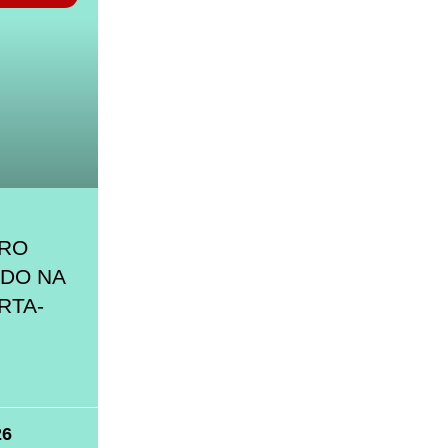
VRO
ADO NA
RTA-
26