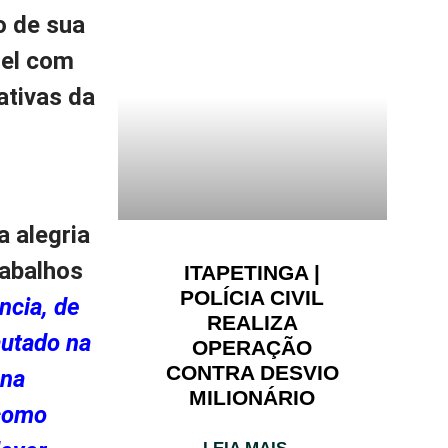
o de sua
iel com
ativas da
a alegria
rabalhos
ITAPETINGA |
POLÍCIA CIVIL
ncia, de
REALIZA
autado na
OPERAÇÃO
CONTRA DESVIO
 na
MILIONÁRIO
 como