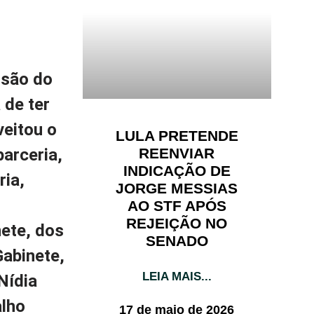
ssão do
 de ter
veitou o
LULA PRETENDE
REENVIAR
arceria,
INDICAÇÃO DE
ria,
JORGE MESSIAS
AO STF APÓS
REJEIÇÃO NO
ete, dos
SENADO
Gabinete,
LEIA MAIS...
Nídia
alho
17 de maio de 2026