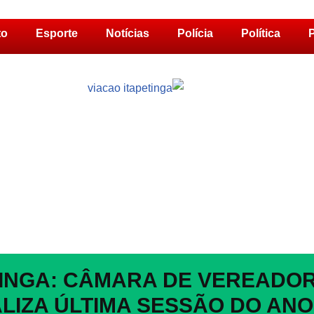
to
Esporte
Notícias
Polícia
Política
P
TINGA: CÂMARA DE VEREADO
LIZA ÚLTIMA SESSÃO DO ANO