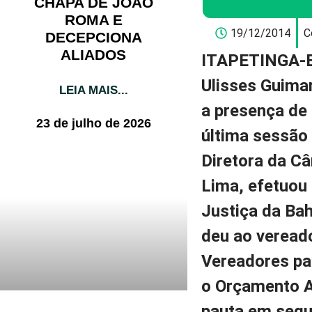
CHAPA DE JOÃO
ROMA E
19/12/2014
C
DECEPCIONA
ALIADOS
ITAPETINGA-
Ulisses Guima
LEIA MAIS...
a presença de 
23 de julho de 2026
última sessão 
Diretora da Câ
Lima, efetuou 
Justiça da Bah
deu ao veread
Vereadores pa
o Orçamento A
pauta em segu