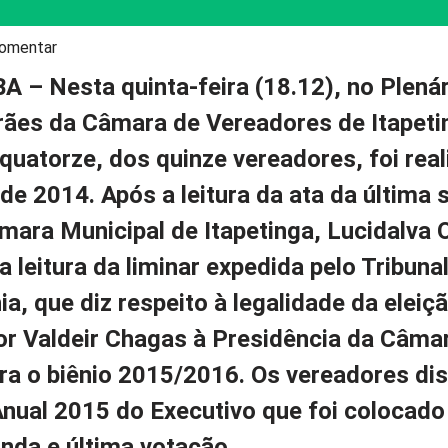
omentar
BA
– Nesta quinta-feira (18.12), no Plenár
rães da Câmara de Vereadores de Itapet
quatorze, dos quinze vereadores, foi real
de 2014. Após a leitura da ata da última 
mara Municipal de Itapetinga, Lucidalva O
a leitura da liminar expedida pelo Tribuna
ia, que diz respeito à legalidade da eleiç
or Valdeir Chagas à Presidência da Câma
ra o biênio 2015/2016
. Os vereadores di
nual 2015 do Executivo que foi colocad
nda e última votação.