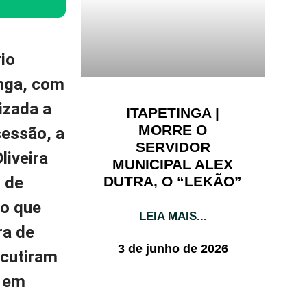
io
inga, com
izada a
ITAPETINGA |
MORRE O
sessão, a
SERVIDOR
liveira
MUNICIPAL ALEX
DUTRA, O “LEKÃO”
l de
ão que
LEIA MAIS...
ra de
3 de junho de 2026
scutiram
o em