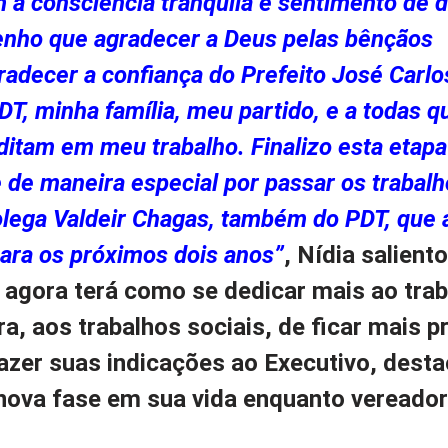
 a consciência tranquila e sentimento de 
enho que agradecer a Deus pelas bênçãos
radecer a confiança do Prefeito José Carl
DT, minha família, meu partido, e a todas q
ditam em meu trabalho. Finalizo esta etap
e de maneira especial por passar os trabal
lega Valdeir Chagas, também do PDT, que 
para os próximos dois anos”
, Nídia salient
e agora terá como se dedicar mais ao tra
, aos trabalhos sociais, de ficar mais p
fazer suas indicações ao Executivo, dest
nova fase em sua vida enquanto vereador