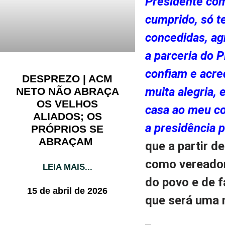
Presidente com
cumprido, só t
concedidas, ag
a parceria do P
confiam e acre
DESPREZO | ACM
muita alegria, 
NETO NÃO ABRAÇA
OS VELHOS
casa ao meu co
ALIADOS; OS
a presidência 
PRÓPRIOS SE
ABRAÇAM
que a partir d
como vereadora
LEIA MAIS...
do povo e de 
15 de abril de 2026
que será uma 