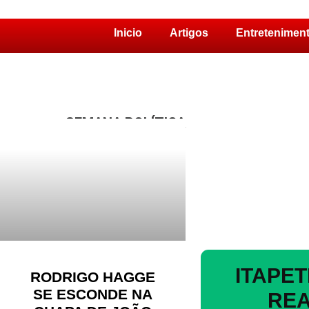
Inicio
Artigos
Entretenimen
Pular
para
o
conteúdo
SEMANA POLÍTICA
ITAPE
RODRIGO HAGGE
SE ESCONDE NA
REA