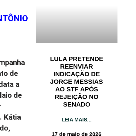
NTÔNIO
LULA PRETENDE
campanha
REENVIAR
nto de
INDICAÇÃO DE
JORGE MESSIAS
data a
AO STF APÓS
laio de
REJEIÇÃO NO
SENADO
r
. Kátia
LEIA MAIS...
ado,
17 de maio de 2026