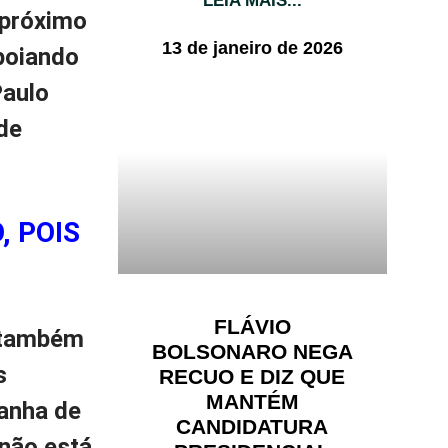
LEIA MAIS...
 próximo
13 de janeiro de 2026
apoiando
Paulo
de
, POIS
FLÁVIO
e também
BOLSONARO NEGA
s
RECUO E DIZ QUE
MANTÉM
anha de
CANDIDATURA
 não está