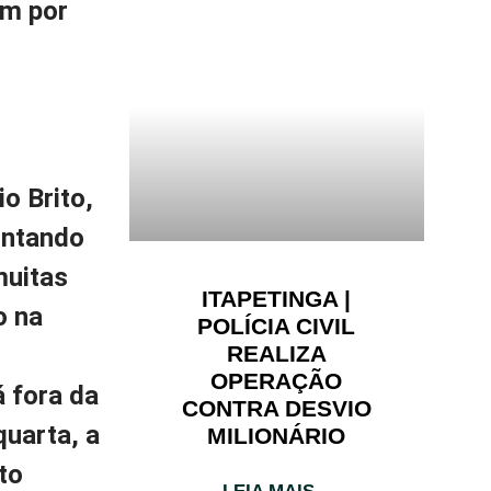
om por
o Brito,
contando
muitas
ITAPETINGA |
o na
POLÍCIA CIVIL
REALIZA
OPERAÇÃO
 fora da
CONTRA DESVIO
uarta, a
MILIONÁRIO
to