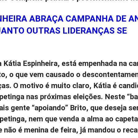
INHEIRA ABRAÇA CAMPANHA DE A
UANTO OUTRAS LIDERANÇAS SE
a Kátia Espinheira, está empenhada na 
ito, o que vem causado o descontentame
ças. O motivo é muito claro, Kátia é candi
apetinga nas próximas eleições. Neste “ba
is gente “apoiando” Brito, que deseja se
apetinga, nem que venda a alma ao capeta
e não é menina de feira, já mandou o rec