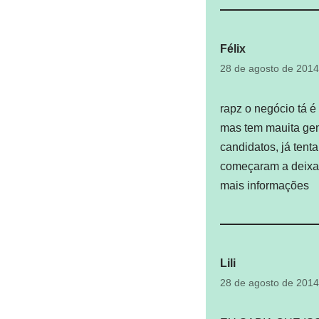
Félix
28 de agosto de 201
rapz o negócio tá é 
mas tem mauita gen
candidatos, já tent
começaram a deixar
mais informações
Lili
28 de agosto de 201