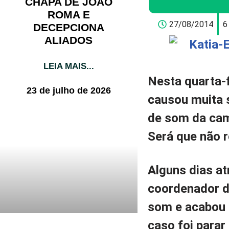
CHAPA DE JOÃO
ROMA E
27/08/2014
6
DECEPCIONA
ALIADOS
LEIA MAIS...
Nesta quarta-
23 de julho de 2026
causou muita s
de som da cam
Será que não 
Alguns dias a
coordenador d
som e acabou 
caso foi parar