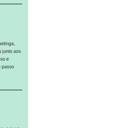
petinga,
 junto aos
sso e
e passo