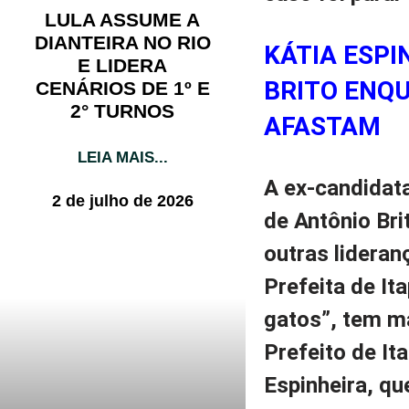
LULA ASSUME A
DIANTEIRA NO RIO
KÁTIA ESP
E LIDERA
BRITO ENQ
CENÁRIOS DE 1º E
2° TURNOS
AFASTAM
LEIA MAIS...
A ex-candidat
2 de julho de 2026
de Antônio Br
outras lideran
Prefeita de It
gatos”, tem ma
Prefeito de It
Espinheira, qu