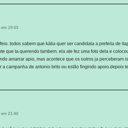
4 em 19:53
feio. todos sabem que kátia quer ser candidata a prefeita de ita
te que ta querendo tambem. ela ate fez uma foto dela e colocou
ando amarrar apio, mas acontece que os outros ja perceberam i
 a campanha de antonio brito ou estão fingindo apoio.depois t
4 em 21:40