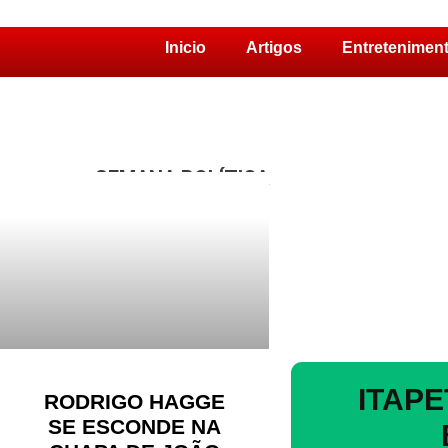
Inicio
Artigos
Entretenimen
Pular
para
o
conteúdo
SEMANA POLÍTICA
ITAP
RODRIGO HAGGE
SE ESCONDE NA