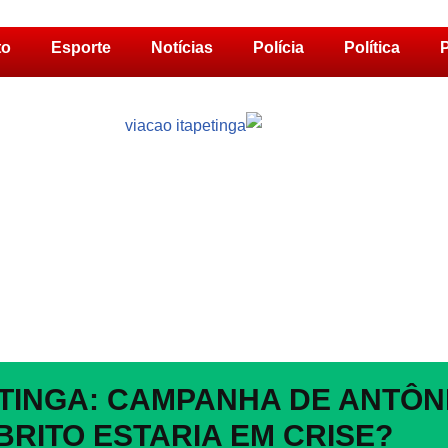
to
Esporte
Notícias
Polícia
Política
P
ETINGA: CAMPANHA DE ANTÔN
BRITO ESTARIA EM CRISE?