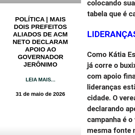
colocando sua 
tabela que é c
POLÍTICA | MAIS
DOIS PREFEITOS
LIDERANÇA
ALIADOS DE ACM
NETO DECLARAM
APOIO AO
Como Kátia Esp
GOVERNADOR
JERÔNIMO
já corre o bux
com apoio fina
LEIA MAIS...
lideranças es
31 de maio de 2026
cidade. O vere
declarando apo
campanha é o 
mesma fonte n