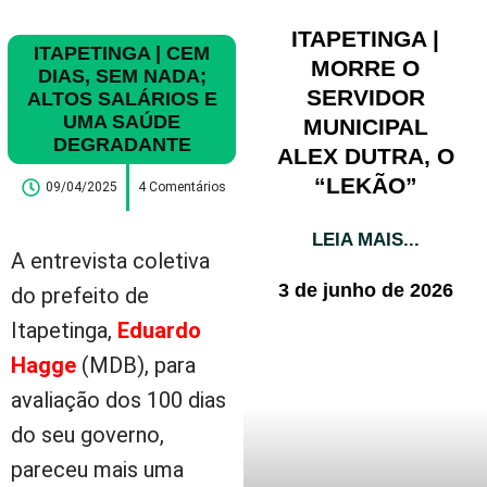
ITAPETINGA |
ITAPETINGA | CEM
MORRE O
DIAS, SEM NADA;
SERVIDOR
ALTOS SALÁRIOS E
UMA SAÚDE
MUNICIPAL
DEGRADANTE
ALEX DUTRA, O
“LEKÃO”
09/04/2025
4 Comentários
LEIA MAIS...
A entrevista coletiva
3 de junho de 2026
do prefeito de
Itapetinga,
Eduardo
Hagge
(MDB), para
avaliação dos 100 dias
do seu governo,
pareceu mais uma