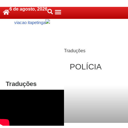
6 de agosto, 2026
Pular
Política De Cookies (BR)
para
o
conteúdo
Traduções
POLÍCIA
Traduções