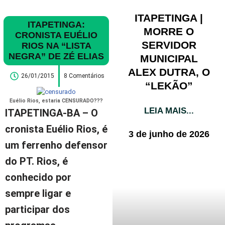
ITAPETINGA |
ITAPETINGA:
MORRE O
CRONISTA EUÉLIO
SERVIDOR
RIOS NA “LISTA
NEGRA” DE ZÉ ELIAS
MUNICIPAL
ALEX DUTRA, O
26/01/2015
8 Comentários
“LEKÃO”
Euélio Rios, estaria CENSURADO???
LEIA MAIS...
ITAPETINGA-BA
– O
cronista Euélio Rios, é
3 de junho de 2026
um ferrenho defensor
do PT. Rios, é
conhecido por
sempre ligar e
participar dos