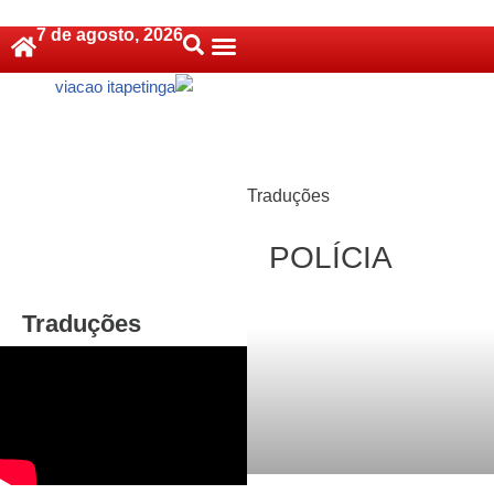
7 de agosto, 2026
Pular
Política De Cookies (BR)
para
o
conteúdo
Traduções
POLÍCIA
Traduções