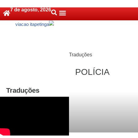
7 de agosto, 2026
Pular
Política De Cookies (BR)
para
o
conteúdo
Traduções
POLÍCIA
Traduções