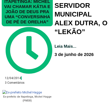
ITAPETINGA: MICHEL
SERVIDOR
VAI CHAMAR KÁTIA E
JOÃO DE DEUS PRA
MUNICIPAL
UMA “CONVERSINHA
ALEX DUTRA, O
DE PÉ DE ORELHA”
“LEKÃO”
Leia Mais...
3 de junho de 2026
12/04/2014
3 Comentários
Ex-prefeito de Itapetinga, Michel Hagge
(PMDB)