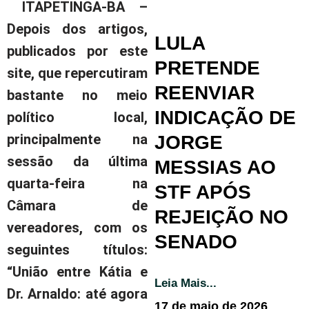
ITAPETINGA-BA
–
Depois dos artigos,
LULA
publicados por este
PRETENDE
site, que repercutiram
REENVIAR
bastante no meio
INDICAÇÃO DE
político local,
principalmente na
JORGE
sessão da última
MESSIAS AO
quarta-feira na
STF APÓS
Câmara de
REJEIÇÃO NO
vereadores, com os
SENADO
seguintes títulos:
“União entre Kátia e
Leia Mais...
Dr. Arnaldo: até agora
17 de maio de 2026