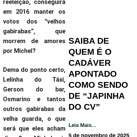
reeleição, conseguirá
em 2016 manter os
votos dos “velhos
gabirabas”, que
SAIBA DE
morrem de amores
por Michel?
QUEM É O
CADÁVER
Dema do ponto certo,
APONTADO
Lelinha do Táxi,
COMO SENDO
Gerson do bar,
DE “JAPINHA
Osmarino e tantos
DO CV”
outros gabirabas da
velha guarda, o que
Leia Mais...
será que eles acham
5 de novembro de 2025