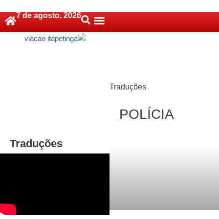
7 de agosto, 2026
Pular
Política De Cookies (BR)
para
o
conteúdo
Traduções
POLÍCIA
Traduções