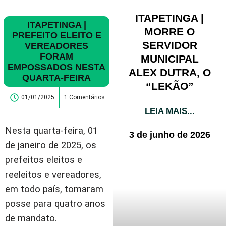
ITAPETINGA |
ITAPETINGA |
MORRE O
PREFEITO ELEITO E
SERVIDOR
VEREADORES
FORAM
MUNICIPAL
EMPOSSADOS NESTA
ALEX DUTRA, O
QUARTA-FEIRA
“LEKÃO”
01/01/2025
1 Comentários
LEIA MAIS...
Nesta quarta-feira, 01
3 de junho de 2026
de janeiro de 2025, os
prefeitos eleitos e
reeleitos e vereadores,
em todo país, tomaram
posse para quatro anos
de mandato.