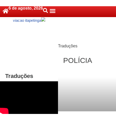
6 de agosto, 2026
Pular
Política De Cookies (BR)
para
o
conteúdo
Traduções
POLÍCIA
Traduções