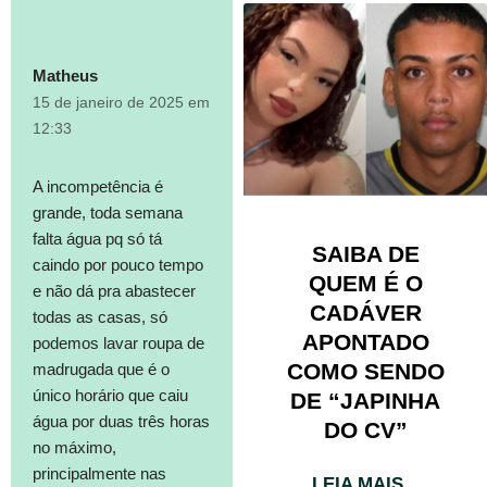
Matheus
15 de janeiro de 2025 em
12:33
A incompetência é
grande, toda semana
falta água pq só tá
SAIBA DE
caindo por pouco tempo
QUEM É O
e não dá pra abastecer
CADÁVER
todas as casas, só
APONTADO
podemos lavar roupa de
COMO SENDO
madrugada que é o
único horário que caiu
DE “JAPINHA
água por duas três horas
DO CV”
no máximo,
principalmente nas
LEIA MAIS...