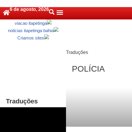
6 de agosto, 2026
Pular
Política De Cookies (BR)
para
o
conteúdo
Traduções
POLÍCIA
Traduções