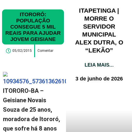
ITAPETINGA |
ITORORÓ:
MORRE O
POPULAÇÃO
SERVIDOR
CONSEGUE 5 MIL
REAIS PARA AJUDAR
MUNICIPAL
JOVEM GEISIANE
ALEX DUTRA, O
“LEKÃO”
05/02/2015
Comentar
LEIA MAIS...
3 de junho de 2026
ITORORO-BA
–
Geisiane Novais
Souza de 25 anos,
moradora de Itororó,
que sofre há 8 anos