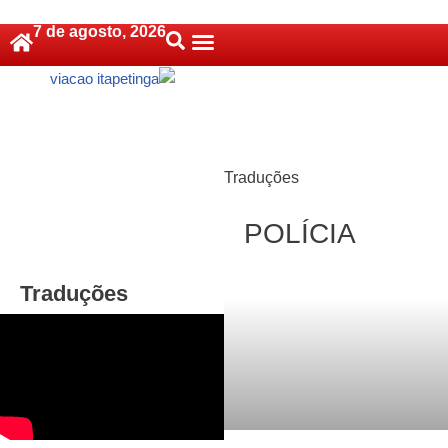
7 de agosto, 2026
Pular
Política De Cookies (BR)
para
o
conteúdo
Traduções
POLÍCIA
Traduções