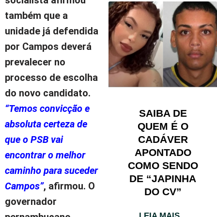
também que a
unidade já defendida
por Campos deverá
prevalecer no
processo de escolha
do novo candidato.
“Temos convicção e
SAIBA DE
absoluta certeza de
QUEM É O
que o PSB vai
CADÁVER
APONTADO
encontrar o melhor
COMO SENDO
caminho para suceder
DE “JAPINHA
Campos”
, afirmou. O
DO CV”
governador
pernambucano
LEIA MAIS...