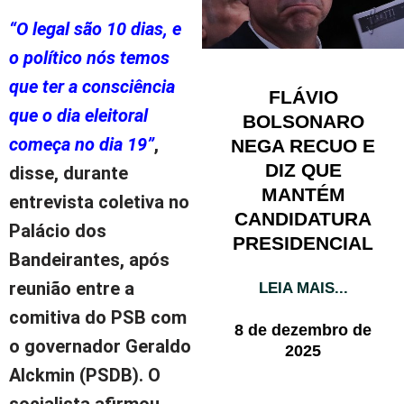
“O legal são 10 dias, e
o político nós temos
que ter a consciência
FLÁVIO
que o dia eleitoral
BOLSONARO
começa no dia 19”
,
NEGA RECUO E
DIZ QUE
disse, durante
MANTÉM
entrevista coletiva no
CANDIDATURA
Palácio dos
PRESIDENCIAL
Bandeirantes, após
reunião entre a
LEIA MAIS...
comitiva do PSB com
8 de dezembro de
o governador Geraldo
2025
Alckmin (PSDB). O
socialista afirmou