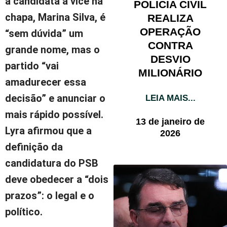
a candidata a vice na
POLÍCIA CIVIL
chapa, Marina Silva, é
REALIZA
OPERAÇÃO
“sem dúvida” um
CONTRA
grande nome, mas o
DESVIO
partido “vai
MILIONÁRIO
amadurecer essa
decisão” e anunciar o
LEIA MAIS...
mais rápido possível.
13 de janeiro de
Lyra afirmou que a
2026
definição da
candidatura do PSB
deve obedecer a “dois
prazos”: o legal e o
político.