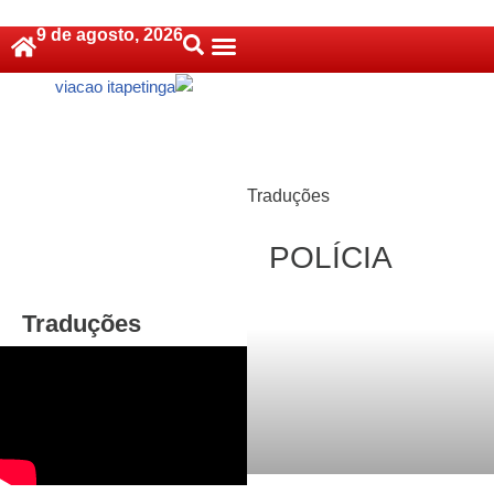
9 de agosto, 2026
Pular
Política De Cookies (BR)
para
o
conteúdo
Traduções
POLÍCIA
Traduções