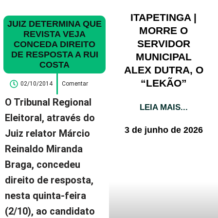
ITAPETINGA |
JUIZ DETERMINA QUE
MORRE O
REVISTA VEJA
SERVIDOR
CONCEDA DIREITO
DE RESPOSTA A RUI
MUNICIPAL
COSTA
ALEX DUTRA, O
“LEKÃO”
02/10/2014
Comentar
O Tribunal Regional
LEIA MAIS...
Eleitoral, através do
3 de junho de 2026
Juiz relator Márcio
Reinaldo Miranda
Braga, concedeu
direito de resposta,
nesta quinta-feira
(2/10), ao candidato