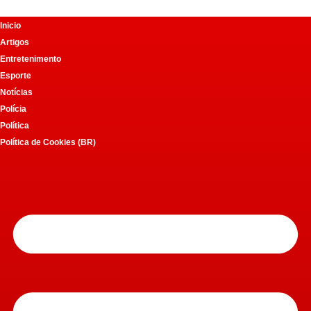
Inicio
Pular
Artigos
para
Entretenimento
o
Esporte
conteúdo
Notícias
Polícia
Política
Política de Cookies (BR)