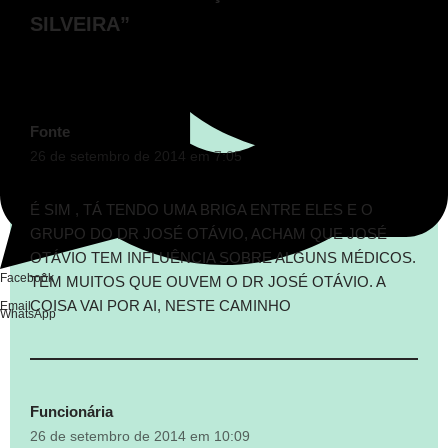
SILVEIRA”
Fonte
26 de setembro de 2014 em 7:05
É SIM , TÁ TENDO UMA BRIGA ENTRE ELES E O
GRUPO DO DR JOSÉ OTÁVIO, ACHAM QUE JOSÉ
OTÁVIO TEM INFLUÊNCIA SOBRE ALGUNS MÉDICOS.
Facebook
TÊM MUITOS QUE OUVEM O DR JOSÉ OTÁVIO. A
COISA VAI POR AI, NESTE CAMINHO
Email
WhatsApp
Funcionária
26 de setembro de 2014 em 10:09