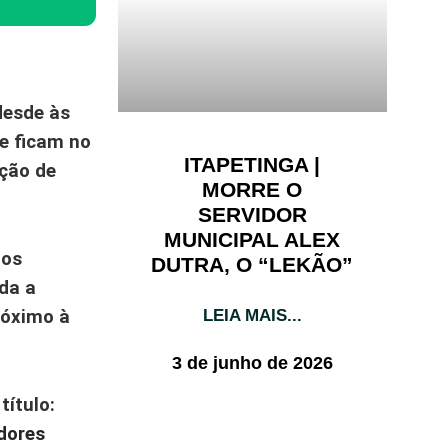
 desde às
ue ficam no
ITAPETINGA |
ção de
MORRE O
SERVIDOR
MUNICIPAL ALEX
mos
DUTRA, O “LEKÃO”
da a
LEIA MAIS...
róximo à
3 de junho de 2026
título:
dores