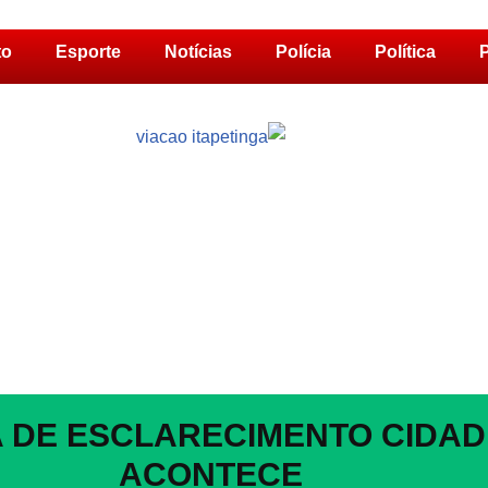
to
Esporte
Notícias
Polícia
Política
P
 DE ESCLARECIMENTO CIDAD
ACONTECE