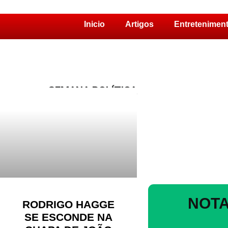
Inicio
Artigos
Entretenimen
Pular
para
o
conteúdo
SEMANA POLÍTICA
NOTA
RODRIGO HAGGE
SE ESCONDE NA