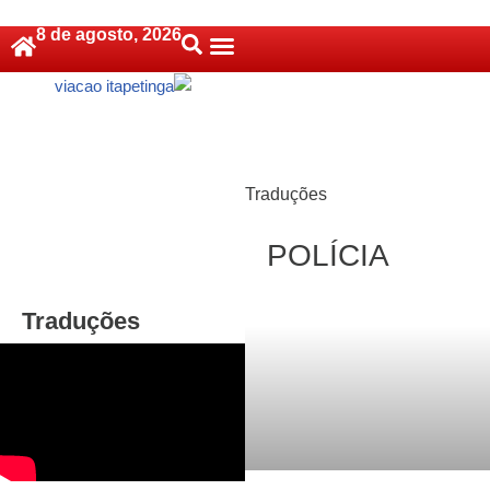
8 de agosto, 2026
Pular
Política De Cookies (BR)
para
o
conteúdo
Traduções
POLÍCIA
Traduções