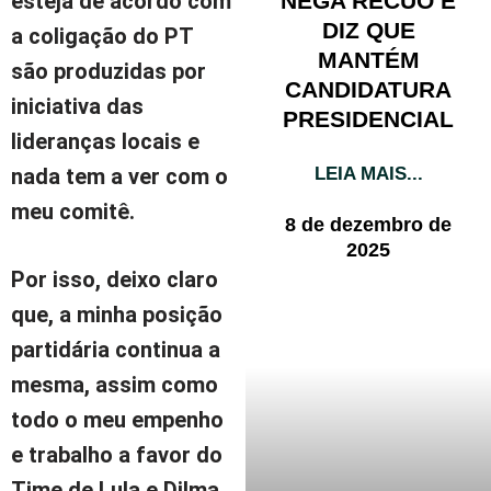
NEGA RECUO E
esteja de acordo com
DIZ QUE
a coligação do PT
MANTÉM
são produzidas por
CANDIDATURA
iniciativa das
PRESIDENCIAL
lideranças locais e
LEIA MAIS...
nada tem a ver com o
meu comitê.
8 de dezembro de
2025
Por isso, deixo claro
que, a minha posição
partidária continua a
mesma, assim como
todo o meu empenho
e trabalho a favor do
Time de Lula e Dilma.