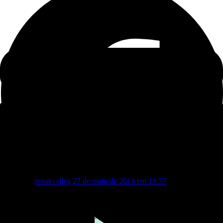
1 comentário em “PESQUISA-
IBOPE/CORREIO: SOUTO
LIDERA”
renato silva
27 de maio de 2014 em 13:57
Quando a campanha começar de forma oficial,
veremos os números exatos. Afinal de contas, o correio
é ligado a qual grupo político? ou é um jornal