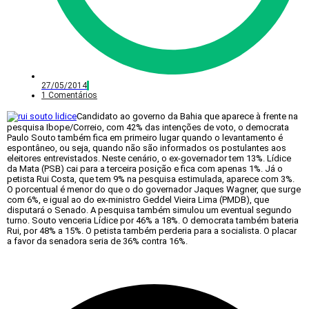
27/05/2014
1 Comentários
Candidato ao governo da Bahia que aparece à frente na
pesquisa Ibope/Correio, com 42% das intenções de voto, o democrata
Paulo Souto também fica em primeiro lugar quando o levantamento é
espontâneo, ou seja, quando não são informados os postulantes aos
eleitores entrevistados. Neste cenário, o ex-governador tem 13%. Lídice
da Mata (PSB) cai para a terceira posição e fica com apenas 1%. Já o
petista Rui Costa, que tem 9% na pesquisa estimulada, aparece com 3%.
O porcentual é menor do que o do governador Jaques Wagner, que surge
com 6%, e igual ao do ex-ministro Geddel Vieira Lima (PMDB), que
disputará o Senado. A pesquisa também simulou um eventual segundo
turno. Souto venceria Lídice por 46% a 18%. O democrata também bateria
Rui, por 48% a 15%. O petista também perderia para a socialista. O placar
a favor da senadora seria de 36% contra 16%.