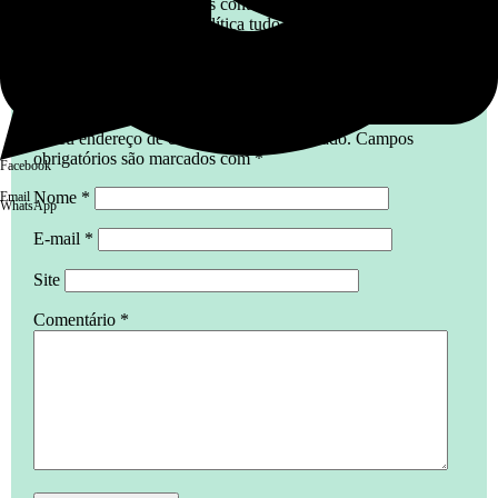
independente?, mas contra números não há
argumentos. Na política tudo é possível.Um forte
abraço.
Deixe um comentário
O seu endereço de e-mail não será publicado.
Campos
obrigatórios são marcados com
*
Facebook
Nome
*
Email
WhatsApp
E-mail
*
Site
Comentário
*