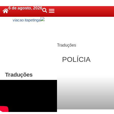
6 de agosto, 2026
Pular
Política De Cookies (BR)
para
o
conteúdo
Traduções
POLÍCIA
Traduções