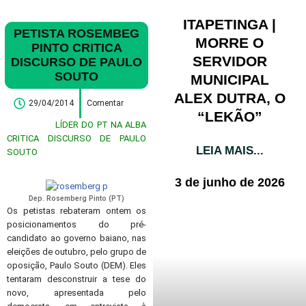
ITAPETINGA |
PETISTA ROSEMBEG
MORRE O
PINTO CRITICA
SERVIDOR
DISCURSO DE PAULO
SOUTO
MUNICIPAL
ALEX DUTRA, O
29/04/2014
Comentar
“LEKÃO”
LÍDER DO PT NA ALBA
CRITICA DISCURSO DE PAULO
LEIA MAIS...
SOUTO
3 de junho de 2026
Dep. Rosemberg Pinto (PT)
Os petistas rebateram ontem os
posicionamentos do pré-
candidato ao governo baiano, nas
eleições de outubro, pelo grupo de
oposição, Paulo Souto (DEM). Eles
tentaram desconstruir a tese do
novo, apresentada pelo