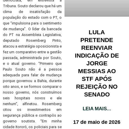
democrata, em entrevista à
Tribuna. Souto declarou que há um
clima de insatisfação da
população do estado com o PT, o
que “impulsiona para o sentimento
de mudança”. O líder da bancada
LULA
do PT na Assembleia Legislativa,
PRETENDE
deputado Rosemberg Pinto,
atacou a estratégia oposicionista e
REENVIAR
fez um comparativo entre a gestão
INDICAÇÃO DE
passada, administrada por Souto,
JORGE
e o atual governo. “Primeiro que
Paulo Souto não é a pessoa
MESSIAS AO
adequada para falar de mudança
STF APÓS
porque governou a Bahia, durante
REJEIÇÃO NO
oito anos, e se formos comparar o
nosso governo, nós construímos
SENADO
seis hospitais novos e ele
nenhum”, alfinetou. Rosemberg
LEIA MAIS...
citou os investimentos em
segurança pública e contrapôs ao
governo soutista. “Em minha
17 de maio de 2026
cidade Itororó, os policiais para se