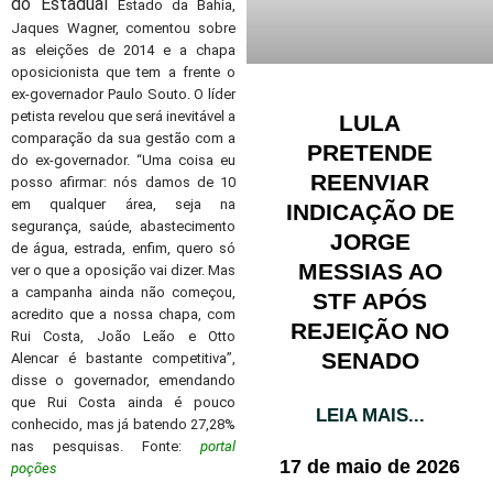
do
Estadual
Estado da Bahia,
Jaques Wagner, comentou sobre
as eleições de 2014 e a chapa
oposicionista que tem a frente o
ex-governador Paulo Souto. O líder
petista revelou que será inevitável a
LULA
comparação da sua gestão com a
PRETENDE
do ex-governador. “Uma coisa eu
REENVIAR
posso afirmar: nós damos de 10
em qualquer área, seja na
INDICAÇÃO DE
segurança, saúde, abastecimento
JORGE
de água, estrada, enfim, quero só
MESSIAS AO
ver o que a oposição vai dizer. Mas
a campanha ainda não começou,
STF APÓS
acredito que a nossa chapa, com
REJEIÇÃO NO
Rui Costa, João Leão e Otto
SENADO
Alencar é bastante competitiva”,
disse o governador, emendando
que Rui Costa ainda é pouco
LEIA MAIS...
conhecido, mas já batendo 27,28%
nas pesquisas. Fonte:
portal
17 de maio de 2026
poções