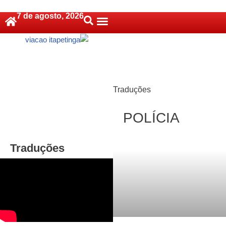
7 de agosto, 2026
Pular
Política De Cookies (BR)
para
o
conteúdo
Traduções
POLÍCIA
Traduções