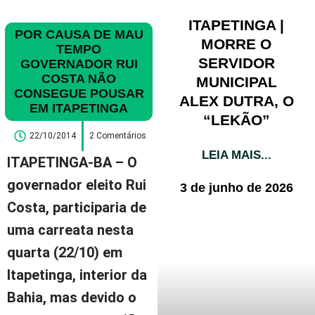
ITAPETINGA |
POR CAUSA DE MAU
MORRE O
TEMPO
SERVIDOR
GOVERNADOR RUI
COSTA NÃO
MUNICIPAL
CONSEGUE POUSAR
ALEX DUTRA, O
EM ITAPETINGA
“LEKÃO”
22/10/2014
2 Comentários
LEIA MAIS...
ITAPETINGA-BA
– O
governador eleito Rui
3 de junho de 2026
Costa, participaria de
uma carreata nesta
quarta (22/10) em
Itapetinga, interior da
Bahia, mas devido o