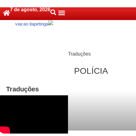
7 de agosto, 2026
Pular
Política De Cookies (BR)
para
o
conteúdo
Traduções
POLÍCIA
Traduções