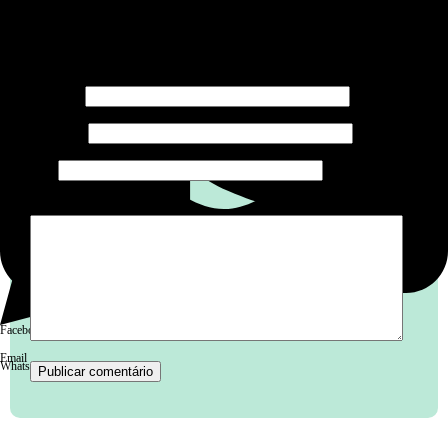
Deixe um comentário
O seu endereço de e-mail não será publicado.
Campos
obrigatórios são marcados com
*
Nome
*
E-mail
*
Site
Comentário
*
Facebook
Email
WhatsApp