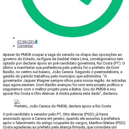
07/06/2014
Comentar
Apesar do PMDB ocupar a vaga do senado na chapa das oposições ao
governo do Estado, na figura de Geddel Vieira Lima, correligionários tem
optado por declarar apoio ao pré-candidato governista, Rui Costa (PT). O
último a manifestar sua preferência pelo petista foi o prefeito de Dom
Basílio, no centro-sul baiano, João Careca. Segundo o peemedebista, a
gestão do partido trabalhou pelo município que administra. “O
governador Jaques Wagner sempre olhou para nossa região. As estradas
aqui agora existem. Dom Basílio avançou foi com este projeto político e
seguiremos com o melhor projeto para a Bahia. Sou do PMDB e vou
apoiar Rui Costa e Otto Alencar. A minha palavra está dada”, declarou.
Prefeito, João Careca do PMDB, declara apoio a Rui Costa
O pré-candidato a senador pelo PT, Otto Alencar (PSD), já havia
anunciado apoio à Careca em janeiro, quando ele assumiu à prefeitura
após o falecimento do antigo ocupante do cargos, Marilton Matias (PSD).
Costa agradeceu ao prefeito pela aliança firmada, que considera um