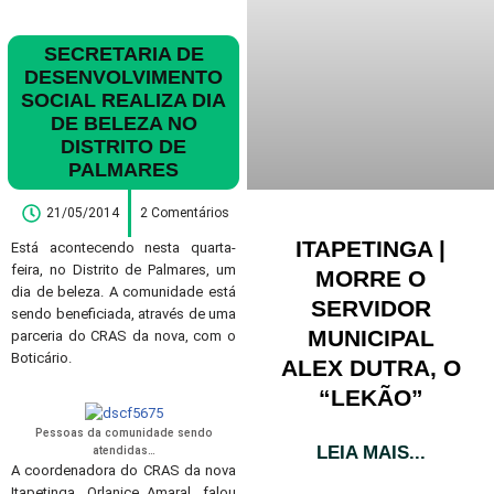
SECRETARIA DE
DESENVOLVIMENTO
SOCIAL REALIZA DIA
DE BELEZA NO
DISTRITO DE
PALMARES
21/05/2014
2 Comentários
ITAPETINGA |
Está acontecendo nesta quarta-
feira, no Distrito de Palmares, um
MORRE O
dia de beleza. A comunidade está
SERVIDOR
sendo beneficiada, através de uma
MUNICIPAL
parceria do CRAS da nova, com o
Boticário.
ALEX DUTRA, O
“LEKÃO”
Pessoas da comunidade sendo
LEIA MAIS...
atendidas…
A coordenadora do CRAS da nova
Itapetinga, Orlanice Amaral, falou