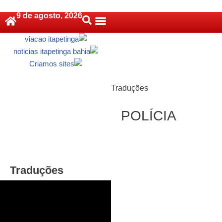
9 de agosto, 2026
Pular
Política De Cookies (BR)
para
o
conteúdo
Traduções
POLÍCIA
Traduções