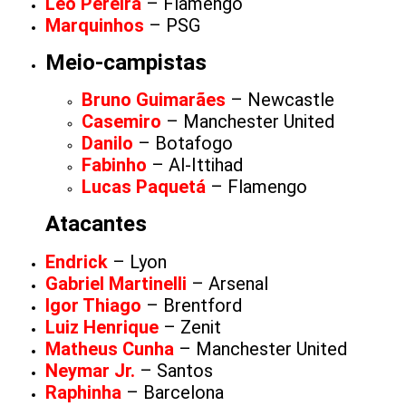
Léo Pereira
– Flamengo
Marquinhos
– PSG
Meio-campistas
Bruno Guimarães
– Newcastle
Casemiro
– Manchester United
Danilo
– Botafogo
Fabinho
– Al-Ittihad
Lucas Paquetá
– Flamengo
Atacantes
Endrick
– Lyon
Gabriel Martinelli
– Arsenal
Igor Thiago
– Brentford
Luiz Henrique
– Zenit
Matheus Cunha
– Manchester United
Neymar Jr.
– Santos
Raphinha
– Barcelona