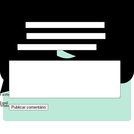
O seu endereço de e-mail não será publicado.
Campos
obrigatórios são marcados com
*
Nome
*
E-mail
*
Site
Comentário
*
Facebook
Email
WhatsApp