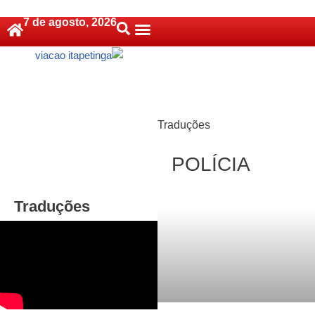
7 de agosto, 2026
Pular
Política De Cookies (BR)
para
o
conteúdo
Traduções
POLÍCIA
Traduções