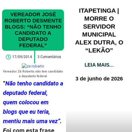
ITAPETINGA |
VEREADOR JOSÉ
MORRE O
ROBERTO DESMENTE
SERVIDOR
BLOGS: “NÃO TENHO
CANDIDATO A
MUNICIPAL
DEPUTADO
ALEX DUTRA, O
FEDERAL”
“LEKÃO”
17/09/2014
3 Comentários
LEIA MAIS...
Vereador Zé Roberto não tem candidato
a deputado federal
3 de junho de 2026
“
Não tenho candidato a
deputado federal,
quem colocou em
blogs que eu teria,
mentiu mais uma vez”
.
F
oi com esta frase